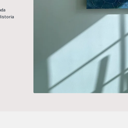
ada
istoria