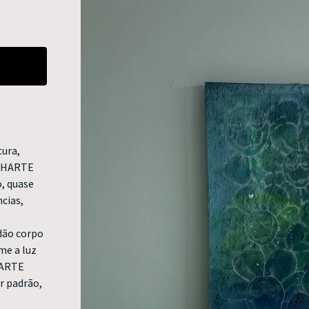
tura,
o HARTE
, quase
cias,
 dão corpo
me a luz
HARTE
r padrão,